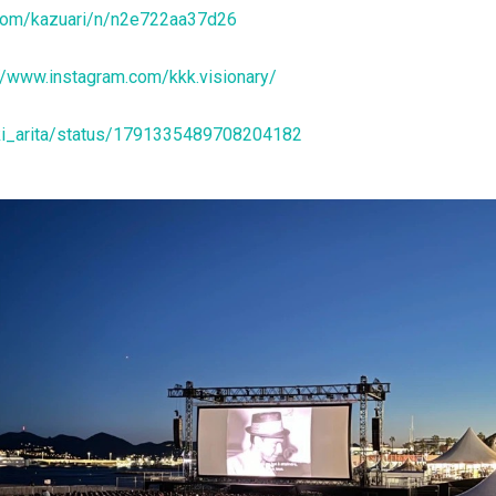
.com/kazuari/n/n2e722aa37d26
//www.instagram.com/kkk.visionary/
aki_arita/status/1791335489708204182